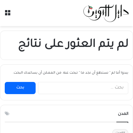
الق
لم يتم العثور على نتائج
يبدوا أننا لم ’ نستطع أن نجد ما ’ تبحث عنه. من الممكن أن يساعدك البحث.
البحث
عن:
المدن