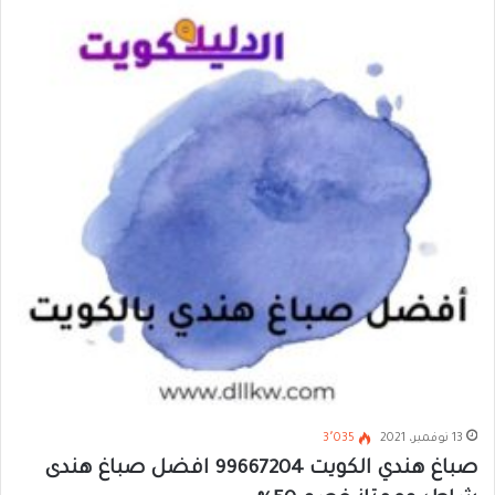
13 نوفمبر، 2021
3٬035
صباغ هندي الكويت 99667204 افضل صباغ هندى