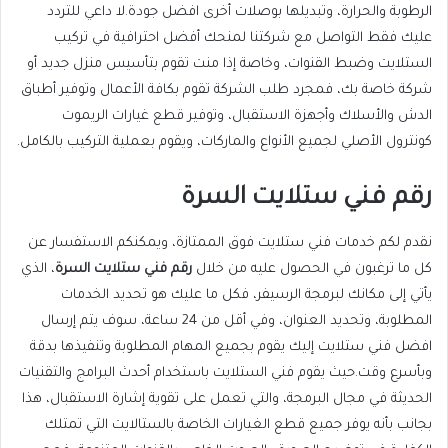
الرطوبة والحرارة، وتبديلها بوصلات أخرى افضل جودة.لا داعي للتردد
عليك فقط التواصل مع شركتنا لمنحك أفضل احترافية في تركيب
الستلايت وضبط القنوات، وخاصة إذا منت تقوم بتأسيس منزل جديد أو
شركة خاصة بك، فمجرد طلب الشركة تقوم بكافة الأعمال وتوفير أطباق
الدش والأسلاك وأجهزة الاستقبال، وتوفير قطع غيارات الريموت
كونترول الأصلي لجميع الأنواع والماركات، ويقوم بعملية التركيب بالكامل.
رقم فني ستلايت السرة
نقدم لكم خدمات فني ستلايت فوق الممتازة، ويمكنكم الاستفسار عن
كل ما ترغبون في الحصول عليه من خلال
رقم فني ستلايت السرة
، الذي
يأتي إلى مكانك لبرمجة الرسيفر، فكل ما عليك هو تحديد الخدمات
المطلوبة، وتحديد العنوان، وفي أقل من 24 ساعة، سوف يتم إرسال
افضل فني ستلايت إليك يقوم بجميع المهام المطلوبة وتنفيذها بدقة
وبأسرع وقت.حيث يقوم فني الستلايت باستخدام أحدث البرامج والتقنيات
الحديثة في مجال البرمجة، والتي تعمل على تقوية إشارة الاستقبال، هذا
بجانب بأنه يوفر جميع قطع الغيارات الخاصة بالستالايت التي تمتلك